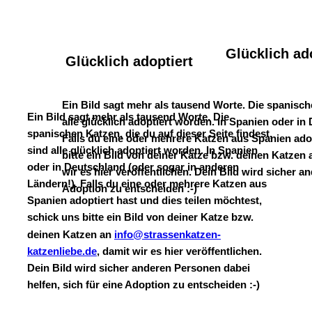
Glücklich ad
Glücklich adoptiert
Ein Bild sagt mehr als tausend Worte. Die spanische
Ein Bild sagt mehr als tausend Worte. Die 
alle glücklich adoptiert worden. In Spanien oder in
spanischen Katzen, die du auf dieser Seite findest, 
Falls du eine oder mehrere Katzen aus Spanien adop
sind alle glücklich adoptiert worden. In Spanien 
bitte ein Bild von deiner Katze bzw. deinen Katzen 
oder in Deutschland (oder sogar in anderen 
wir es hier veröffentlichen. Dein Bild wird sicher a
Ländern!). Falls du eine oder mehrere Katzen aus 
Adoption zu entscheiden :-)
Spanien adoptiert hast und dies teilen möchtest, 
schick uns bitte ein Bild von deiner Katze bzw. 
deinen Katzen an 
info@strassenkatzen-
katzenliebe.de
, damit wir es hier veröffentlichen. 
Dein Bild wird sicher anderen Personen dabei 
helfen, sich für eine Adoption zu entscheiden :-)