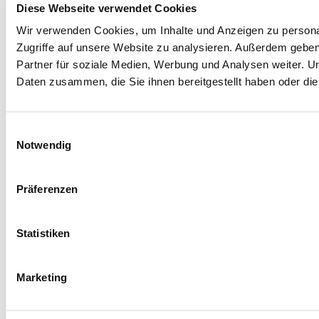
Diese Webseite verwendet Cookies
Wir verwenden Cookies, um Inhalte und Anzeigen zu personal
Zugriffe auf unsere Website zu analysieren. Außerdem gebe
Partner für soziale Medien, Werbung und Analysen weiter. U
Daten zusammen, die Sie ihnen bereitgestellt haben oder d
Strassenkatzen-Katzenliebe
Leticia
Sigarrostegui Garcia
Einwilligungsauswahl
info@www.strassenkatzen-katzenliebe.de
Notwendig
Präferenzen
Statistiken
Impressum / Aviso legal
Marketing
Datenschutz / Protección de datos