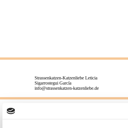
Strassenkatzen-Katzenliebe
Leticia
Sigarrostegui García
info@strassenkatzen-katzenliebe.de
Impressum / Aviso legal
Datenschu